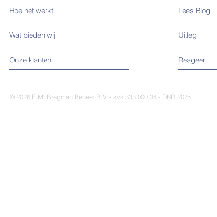
Hoe het werkt
Lees Blog
Wat bieden wij
Uitleg
Onze klanten
Reageer
© 2026 E.M. Bregman Beheer B.V. - kvk 333 000 34 -
DNR 2025